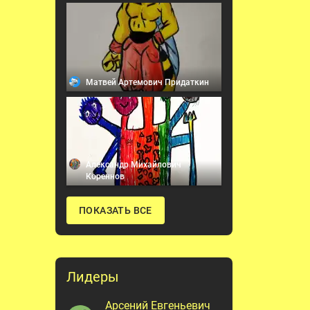
Матвей Артемович Придаткин
Александр Михайлович
Кореннов
ПОКАЗАТЬ ВСЕ
Лидеры
Арсений Евгеньевич