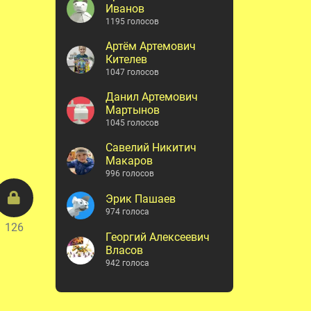
Иванов
1195 голосов
Артём Артемович
Кителев
1047 голосов
Данил Артемович
Мартынов
1045 голосов
Савелий Никитич
Макаров
996 голосов
Эрик Пашаев
974 голоса
126
Георгий Алексеевич
Власов
942 голоса