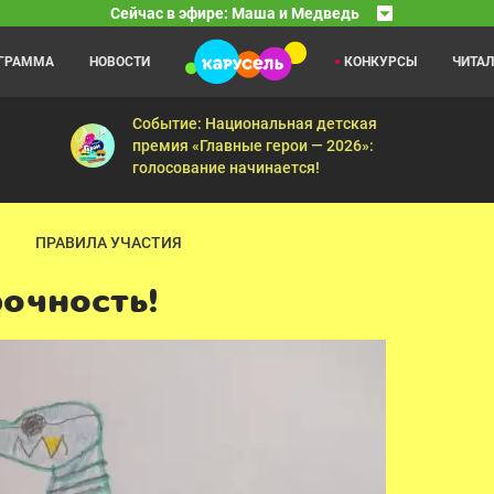
Сейчас в эфире: Маша и Медведь
ОГРАММА
НОВОСТИ
КОНКУРСЫ
ЧИТА
У меня лапки
01:00
01
ки-мышки — К вашим услугам — Лучшее средство — Спи, моя радость
«У меня лапки» — это программа о домашних живот
Событие: Национальная детская
премия «Главные герои — 2026»:
голосование начинается!
ПРАВИЛА УЧАСТИЯ
рочность!