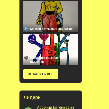
Матвей Артемович Придаткин
Александр Михайлович
Кореннов
ПОКАЗАТЬ ВСЕ
Лидеры
Арсений Евгеньевич