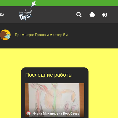
ЛКА
Барбоскины
:10
5 лет! В честь этого события телеканал запускает познавательную 
Пчёлка — Матч — Колыбельная для Дружка — Опыт общения —
Премьера: Гроша и мистер Ви
Последние работы
Илана Михайловна Воробьева