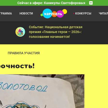
Сейчас в эфире: Каникулы Светофоровых
ОГРАММА
НОВОСТИ
КОНКУРСЫ
ЧИТА
Что, зачем и почему?
08:00
08
Они снова в деле, и на этот раз их ждёт большое путешествие!
В 2025 году телеканалу «Карусель» исполняется 1
Событие: Национальная детская
премия «Главные герои — 2026»:
голосование начинается!
ПРАВИЛА УЧАСТИЯ
рочность!