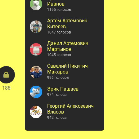
Иванов
1195 голосов
Артём Артемович
Кителев
1047 голосов
Данил Артемович
Мартынов
1045 голосов
Савелий Никитич
Макаров
996 голосов
188
Эрик Пашаев
974 голоса
Георгий Алексеевич
Власов
942 голоса