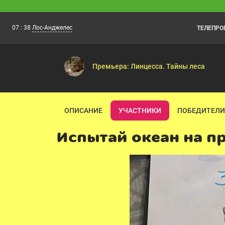
07
:
38
Лос-Анджелес
ТЕЛЕПР
Каникулы Светофоровых
07:30
Помните дружную семью Светофоровых? 
Премьера: Линцесса. Тайны леса
ОПИСАНИЕ
УЧАСТНИКИ
ПОБЕДИТЕЛИ
Испытай океан на п