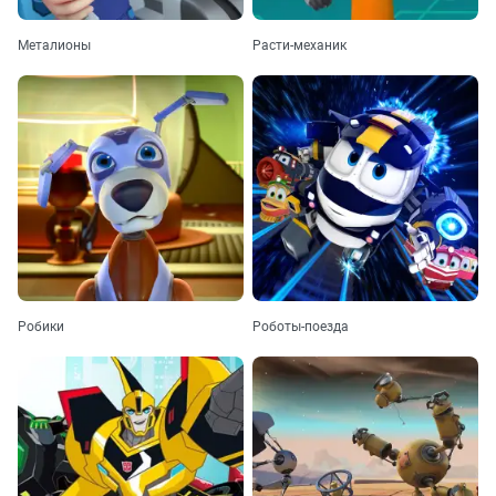
Металионы
Расти-механик
Робики
Роботы-поезда