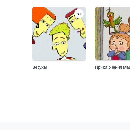
6+
Везуха!
Приключения Маш