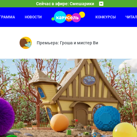
Сейчас в эфире: Смешарики
ОГРАММА
НОВОСТИ
КОНКУРСЫ
ЧИТА
Оранжевая корова
16:30
17
а — Как здорово сочинять стихи — Парашют — Каникулы Биби — Пол
Средние века — Розыгрыш — Грабли — Робот — Со
Премьера: Гроша и мистер Ви