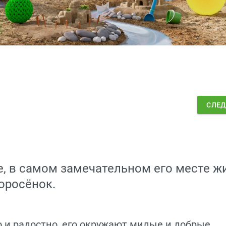
СЛЕ
, в самом замечательном его месте ж
оросёнок.
но и радостно, его окружают милые и добрые