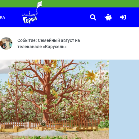
ЛКА
Спокойной ночи, малыши!
:30
ёты во сне и наяву — Прощай, Бараш! — Красота — Мисс Вселенна
нные каникулы — Ярмарка — День ошибок — Моя няня — Непростая
Передача «Спокойной ночи, малыши!» — уникальное явление н
Событие: Семейный август на
телеканале «Карусель»