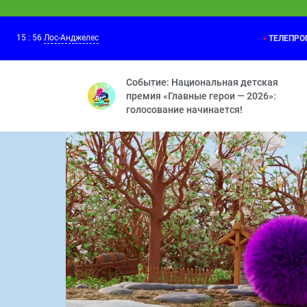
15
:
56
Лос-Анджелес
ТЕЛЕПР
Смешарики
15:30
Принц для Нюши — Двигатель прогресс
Событие: Национальная детская
премия «Главные герои — 2026»:
голосование начинается!