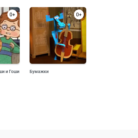
0+
0+
и и Гоши
Бумажки