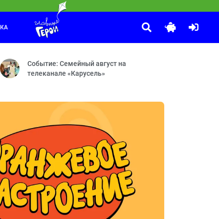
ЛКА
Смешарики
:30
о Демиурге и волшебном стилусе — Дело о Прыжке во времени — Де
ваный гость — Бум-бум-барашек — Аттракцион — Тайное общество 
Принц для Нюши — Двигатель прогресса — Как здорово сочин
Событие: Семейный август на
телеканале «Карусель»