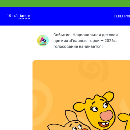
15
:
43
Чикаго
ТЕЛЕПР
Приключения Пети и Волка
15:30
Дело о Странниках в ночи — Дело о Ке
Событие: Национальная детская
премия «Главные герои — 2026»:
голосование начинается!