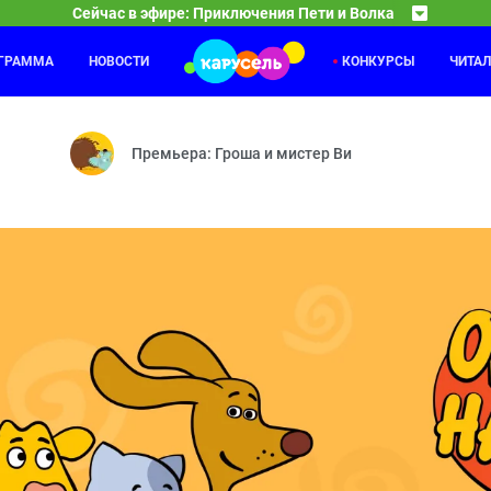
Сейчас в эфире: Приключения Пети и Волка
ОГРАММА
НОВОСТИ
КОНКУРСЫ
ЧИТА
Маша и Медведь
16:35
17
нтавре и счастливой подкове — Дело о Последнем Викинге — Дело 
Круги на траве — Пикник в сиреневых тонах — З
Премьера: Гроша и мистер Ви