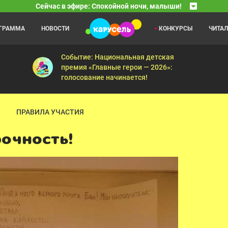
Сейчас в эфире: Спокойной ночи, малыши!
ОГРАММА
НОВОСТИ
КОНКУРСЫ
ЧИТА
Оранжевая корова
13:15
14
 уникальное явление на телевидении. Программа существует с сент
Повторюша — Дежурная — Едем на море — Дискоте
Событие: Национальная детская
премия «Главные герои — 2026»:
голосование начинается!
ПРАВИЛА УЧАСТИЯ
рочность!