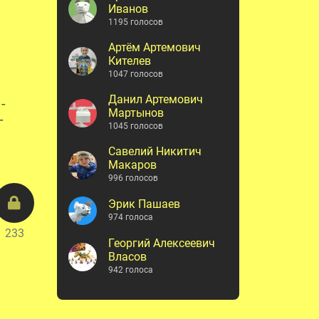
Иванов
1195 голосов
Артём Артемович
Кителев
1047 голосов
Данил Артемович
-
Мартынов
-
1045 голосов
Савелий Никитич
Макаров
996 голосов
Эрик Пашаев
974 голоса
233
Георгий Алексеевич
Власов
942 голоса