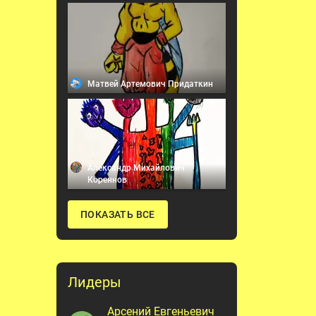
Матвей Артемович Придаткин
Александр Михайлович
Кореннов
ПОКАЗАТЬ ВСЕ
Лидеры
Арсений Евгеньевич