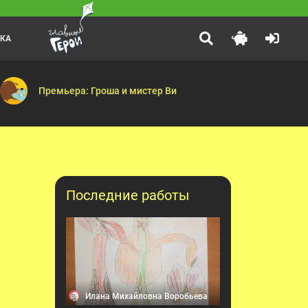
ЛКА
Фиксики
:20
ября 1964 года. Она никогда не переставала выходить в эфир и вс
ка — Гонка века — Остров радости — Побег — Праздник подарков
Паучок — Деньги — Рюкзак — Посудомоечная машина — Машин
Премьера: Гроша и мистер Ви
Последние работы
Илана Михайловна Воробьева