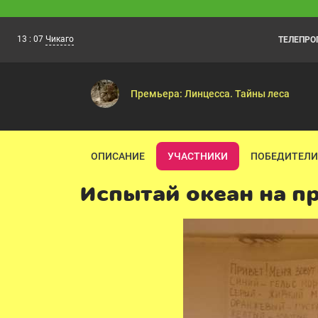
13
:
07
Чикаго
ТЕЛЕПР
Спокойной ночи, малыши!
13:00
Передача «Спокойной ночи, малыши!» —
Премьера: Линцесса. Тайны леса
ОПИСАНИЕ
УЧАСТНИКИ
ПОБЕДИТЕЛИ
Испытай океан на п