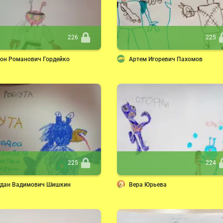
226
225
хон Романович Гордейко
Артем Игоревич Пахомов
225
224
гдан Вадимович Шишкин
Вера Юрьева