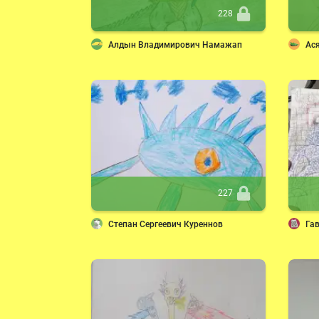
228
Алдын Владимирович Намажап
Ас
227
Степан Сергеевич Куреннов
Га