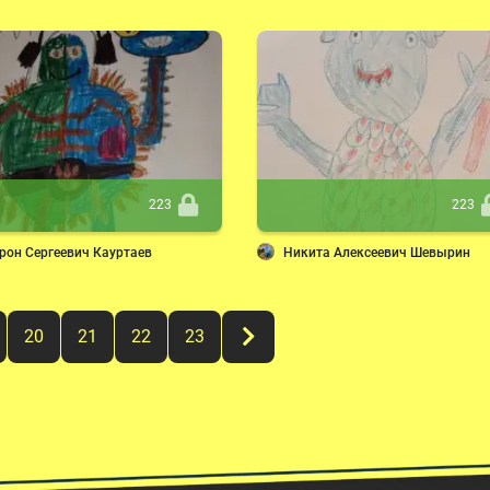
223
223
рон Сергеевич Кауртаев
Никита Алексеевич Шевырин
20
21
22
23
&rarr;