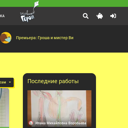
ЛКА
С добрым утром, малыши!
:00
м — Застрявший в болоте — Помогите нелетающей птичке! — Дом 
ие — Сладкоежка — Очки — Динозавр — День Рождения — Игровая
Герои легендарной программы «Спокойной ночи, малыши!» теп
Премьера: Гроша и мистер Ви
Последние работы
осам
Илана Михайловна Воробьева