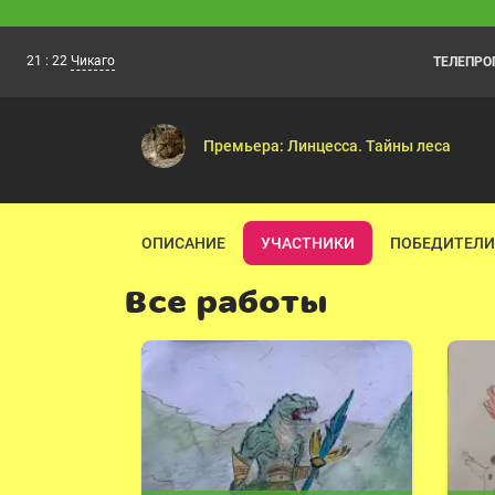
21
:
22
Чикаго
ТЕЛЕПР
Лео и дикая природа
21:00
Подводная зебра — Потерявшийся олен
Премьера: Линцесса. Тайны леса
ОПИСАНИЕ
УЧАСТНИКИ
ПОБЕДИТЕЛИ
Все работы