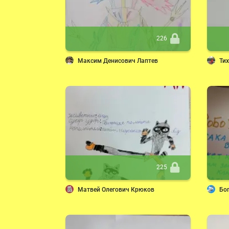
226
Максим Денисович Лаптев
Ти
225
Матвей Олегович Крюков
Бо