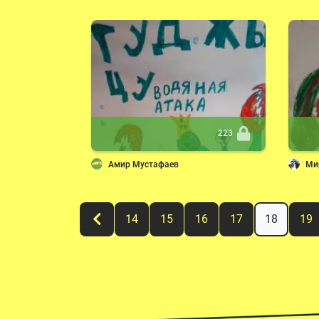
223
Амир Мустафаев
Ми
14
15
16
17
18
19
&larr;