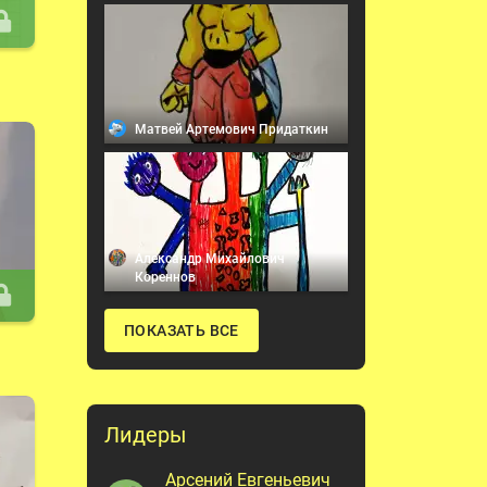
Матвей Артемович Придаткин
Александр Михайлович
Кореннов
ПОКАЗАТЬ ВСЕ
Лидеры
Арсений Евгеньевич