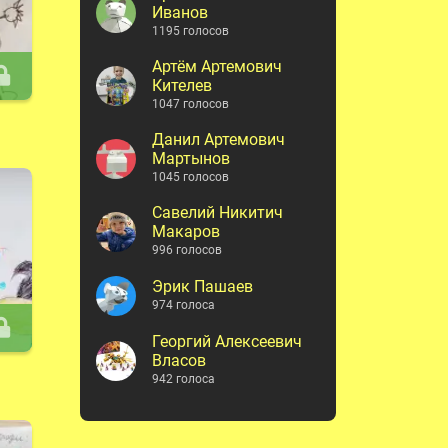
Иванов
1195 голосов
Артём Артемович
Кителев
1047 голосов
Данил Артемович
Мартынов
1045 голосов
Савелий Никитич
Макаров
996 голосов
Эрик Пашаев
974 голоса
Георгий Алексеевич
Власов
942 голоса