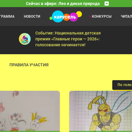
Сейчас в эфире: Лео и дикая природа
ОГРАММА
НОВОСТИ
КОНКУРСЫ
ЧИТА
Бобр добр
22:00
23
ь — Зачем лягушка перешла дорогу? — Мата-мата — Хитрый опоссу
Летающий барсук — Мишень — Лунатик — Похищен
Событие: Национальная детская
премия «Главные герои — 2026»:
голосование начинается!
ПРАВИЛА УЧАСТИЯ
По гол