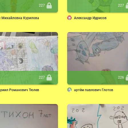
227
227
я Михайловна Курилова
Александр Идрисов
227
226
вриил Романович Тюлев
артём павлович Глотов