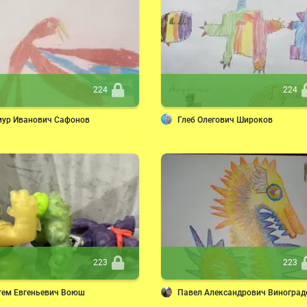
224
224
мур Иванович Сафонов
Глеб Олегович Широков
223
223
тем Евгеньевич Воюш
Павел Александрович Виноград