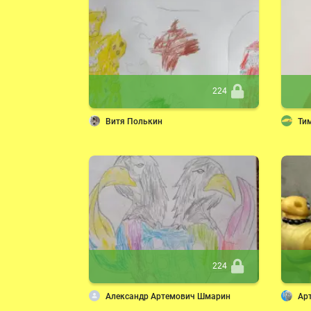
224
Витя Полькин
Ти
224
Александр Артемович Шмарин
Ар