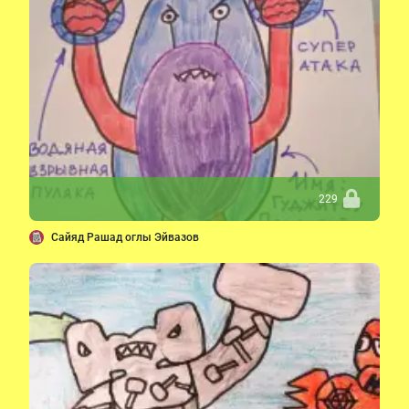
229
Сайяд Рашад оглы Эйвазов